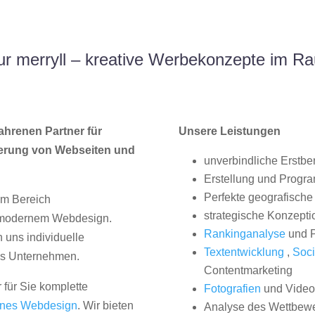
r merryll – kreative Werbekonzepte im R
ahrenen Partner für
Unsere Leistungen
erung von Webseiten und
unverbindliche Erstbe
Erstellung und Progr
Perfekte geografische 
im Bereich
strategische Konzepti
, modernem Webdesign.
Rankinganalyse
und P
uns individuelle
Textentwicklung
,
Soci
hes Unternehmen.
Contentmarketing
 für Sie komplette
Fotografien
und Videos
nes Webdesign
. Wir bieten
Analyse des Wettbew