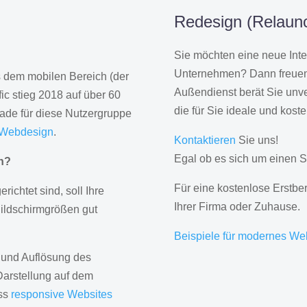
Redesign (Relaunc
Sie möchten eine neue Inte
Unternehmen? Dann freuen 
us dem mobilen Bereich (der
Außendienst berät Sie unve
ic stieg 2018 auf über 60
die für Sie ideale und kost
rade für diese Nutzergruppe
 Webdesign
.
Kontaktieren
Sie uns!
Egal ob es sich um einen S
gn?
Für eine kostenlose Erstbe
erichtet sind, soll Ihre
Ihrer Firma oder Zuhause.
Bildschirmgrößen gut
Beispiele für modernes We
 und Auflösung des
Darstellung auf dem
ass
responsive Websites