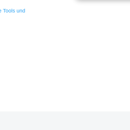
d besten Ergebnisse
 Tools und
, um unsere Kunden in
rojekt?