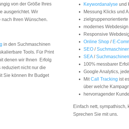
hängig von der Größe Ihres
Keywordanalyse
und 
 ausgerichtet. Wir
Messung Klicks und A
zielgruppenorientiert
e nach Ihren Wünschen.
modernes Webdesign
Responsive Webdesi
Online Shop
/
E-Comm
ng
in den Suchmaschinen
SEO
/
Suchmaschinen
kalierbare Tools. Für Print
SEA
/
Suchmaschine
it denen wir Ihnen Erfolg
100% messbarer Erfol
duziert nicht nur die
Google Analytics, jed
it Sie können Ihr Budget
Mit
Call Tracking
ist e
über welche Kampagne
hervorragender Kunde
Einfach nett, sympathisch,
Sprechen Sie mit uns.