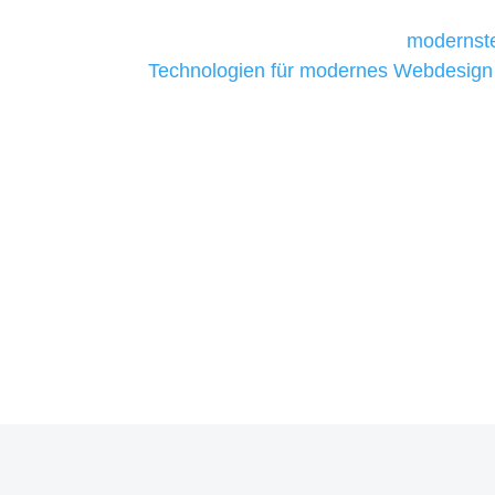
Unternehmen die kostengünstigsten un
liefern. Daher verwenden wir
modernste
Technologien für modernes Webdesign
allen Webprojekten zufriedenzustellen.
Sie haben Fragen zu Ihrem P
07121 / 9294977
info@merryll.de