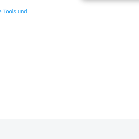
d besten Ergebnisse
 Tools und
, um unsere Kunden in
rojekt?