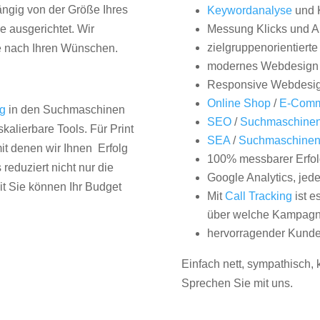
hängig von der Größe Ihres
Keywordanalyse
und 
 ausgerichtet. Wir
Messung Klicks und A
zielgruppenorientiert
e nach Ihren Wünschen.
modernes Webdesign
Responsive Webdesi
Online Shop
/
E-Comm
ng
in den Suchmaschinen
SEO
/
Suchmaschinen
kalierbare Tools. Für Print
SEA
/
Suchmaschine
it denen wir Ihnen Erfolg
100% messbarer Erfol
duziert nicht nur die
Google Analytics, jed
it Sie können Ihr Budget
Mit
Call Tracking
ist e
über welche Kampagne
hervorragender Kunde
Einfach nett, sympathisch,
Sprechen Sie mit uns.