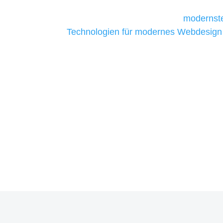
Unternehmen die kostengünstigsten un
liefern. Daher verwenden wir
modernste
Technologien für modernes Webdesign
allen Webprojekten zufriedenzustellen.
Sie haben Fragen zu Ihrem P
07121 / 9294977
info@merryll.de