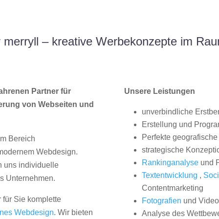
 merryll – kreative Werbekonzepte im Ra
ahrenen Partner für
Unsere Leistungen
erung von Webseiten und
unverbindliche Erstbe
Erstellung und Progr
Perfekte geografische 
im Bereich
strategische Konzepti
, modernem Webdesign.
Rankinganalyse
und P
uns individuelle
Textentwicklung
,
Soci
hes Unternehmen.
Contentmarketing
 für Sie komplette
Fotografien
und Videos
nes Webdesign
. Wir bieten
Analyse des Wettbew