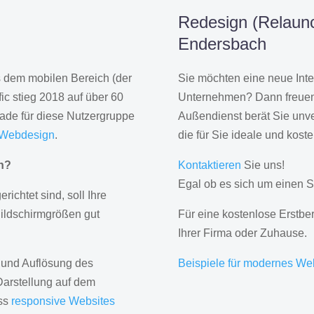
Redesign (Relaunc
Endersbach
us dem mobilen Bereich (der
Sie möchten eine neue Inte
ic stieg 2018 auf über 60
Unternehmen? Dann freuen 
rade für diese Nutzergruppe
Außendienst berät Sie unve
 Webdesign
.
die für Sie ideale und kost
gn?
Kontaktieren
Sie uns!
Egal ob es sich um einen S
erichtet sind, soll Ihre
Bildschirmgrößen gut
Für eine kostenlose Erstbe
Ihrer Firma oder Zuhause.
 und Auflösung des
Beispiele für modernes We
Darstellung auf dem
ass
responsive Websites