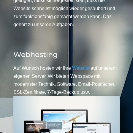
gelingen, muss sichergestellt sein, dass die
Website schnellst möglich wieder gesäubert und
zum funktionsfähig gemacht werden kann. Das
gehört zu unseren Aufgaben.
Webhosting
Auf Wunsch hosten wir Ihre
Website
auf unserem
eigenen Server. Wir bieten Webspace mit
modernster Technik, Software, Email-Postfächer,
SSL-Zertifikate, 7-Tage-Backup usw.