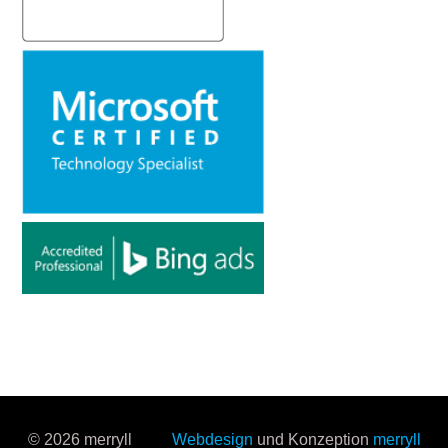
© 2026 merryll
Webdesign
und Konzeption
merryll