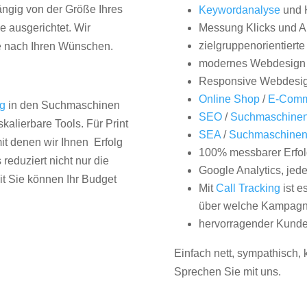
hängig von der Größe Ihres
Keywordanalyse
und 
 ausgerichtet. Wir
Messung Klicks und A
zielgruppenorientiert
e nach Ihren Wünschen.
modernes Webdesign
Responsive Webdesi
Online Shop
/
E-Comm
ng
in den Suchmaschinen
SEO
/
Suchmaschinen
kalierbare Tools. Für Print
SEA
/
Suchmaschine
it denen wir Ihnen Erfolg
100% messbarer Erfol
duziert nicht nur die
Google Analytics, jed
it Sie können Ihr Budget
Mit
Call Tracking
ist e
über welche Kampagne
hervorragender Kunde
Einfach nett, sympathisch,
Sprechen Sie mit uns.