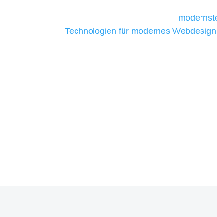
Unternehmen die kostengünstigsten un
liefern. Daher verwenden wir
modernste
Technologien für modernes Webdesign
allen Webprojekten zufriedenzustellen.
Sie haben Fragen zu Ihrem P
07121 / 9294977
info@merryll.de