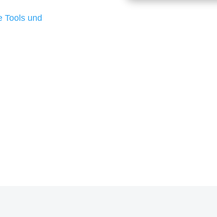
d besten Ergebnisse
 Tools und
, um unsere Kunden in
rojekt?