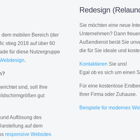
Redesign (Relaunch
Sie möchten eine neue Inte
Unternehmen? Dann freuen 
us dem mobilen Bereich (der
Außendienst berät Sie unve
ic stieg 2018 auf über 60
die für Sie ideale und kost
rade für diese Nutzergruppe
 Webdesign
.
Kontaktieren
Sie uns!
Egal ob es sich um einen S
gn?
Für eine kostenlose Erstbe
erichtet sind, soll Ihre
Ihrer Firma oder Zuhause.
Bildschirmgrößen gut
Beispiele für modernes We
 und Auflösung des
Darstellung auf dem
ass
responsive Websites