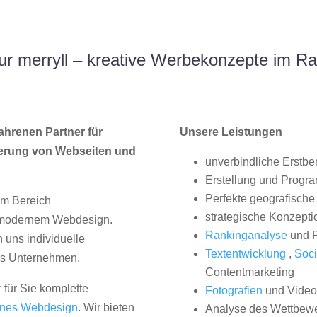
r merryll – kreative Werbekonzepte im Ra
ahrenen Partner für
Unsere Leistungen
erung von Webseiten und
unverbindliche Erstbe
Erstellung und Progr
Perfekte geografische 
im Bereich
strategische Konzepti
, modernem Webdesign.
Rankinganalyse
und P
uns individuelle
Textentwicklung
,
Soci
hes Unternehmen.
Contentmarketing
 für Sie komplette
Fotografien
und Videos
nes Webdesign
. Wir bieten
Analyse des Wettbew