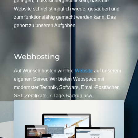
gelingen, muss sichergestellt sein, dass die
Website schnellst möglich wieder gesäubert und
zum funktionsfähig gemacht werden kann. Das
gehört zu unseren Aufgaben.
Webhosting
Auf Wunsch hosten wir Ihre
Website
auf unserem
eigenen Server. Wir bieten Webspace mit
modernster Technik, Software, Email-Postfächer,
SSL-Zertifikate, 7-Tage-Backup usw.