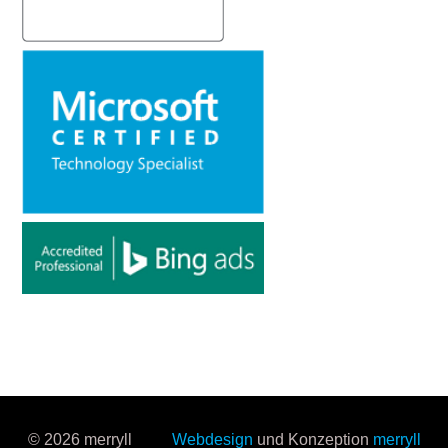
© 2026 merryll
Webdesign
und Konzeption
merryll