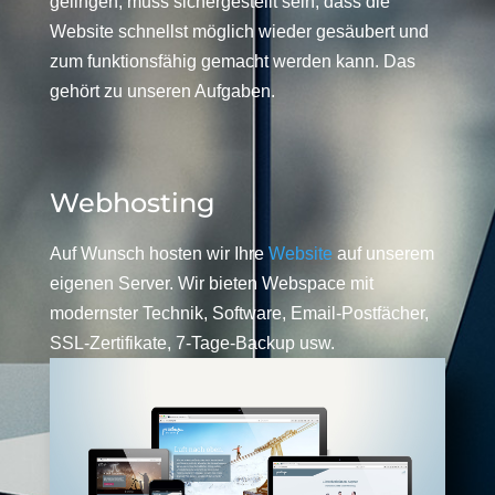
gelingen, muss sichergestellt sein, dass die
Website schnellst möglich wieder gesäubert und
zum funktionsfähig gemacht werden kann. Das
gehört zu unseren Aufgaben.
Webhosting
Auf Wunsch hosten wir Ihre
Website
auf unserem
eigenen Server. Wir bieten Webspace mit
modernster Technik, Software, Email-Postfächer,
SSL-Zertifikate, 7-Tage-Backup usw.