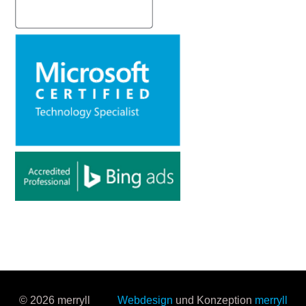
© 2026 merryll
Webdesign
und Konzeption
merryll