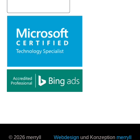
© 2026 merryll
Webdesign
und Konzeption
merryll