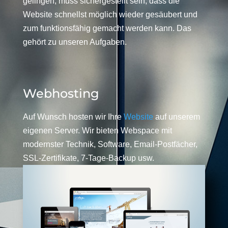
gelingen, muss sichergestellt sein, dass die
Website schnellst möglich wieder gesäubert und
zum funktionsfähig gemacht werden kann. Das
gehört zu unseren Aufgaben.
Webhosting
Auf Wunsch hosten wir Ihre
Website
auf unserem
eigenen Server. Wir bieten Webspace mit
modernster Technik, Software, Email-Postfächer,
SSL-Zertifikate, 7-Tage-Backup usw.