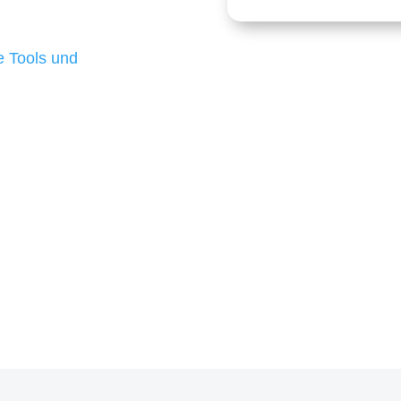
 die für ihr
d besten Ergebnisse
 Tools und
, um unsere Kunden in
rojekt?