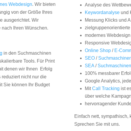
nes Webdesign
. Wir bieten
Analyse des Wettbew
hängig von der Größe Ihres
Keywordanalyse
und 
 ausgerichtet. Wir
Messung Klicks und A
zielgruppenorientiert
e nach Ihren Wünschen.
modernes Webdesign
Responsive Webdesi
Online Shop
/
E-Comm
ng
in den Suchmaschinen
SEO
/
Suchmaschinen
kalierbare Tools. Für Print
SEA
/
Suchmaschine
it denen wir Ihnen Erfolg
100% messbarer Erfol
duziert nicht nur die
Google Analytics, jed
it Sie können Ihr Budget
Mit
Call Tracking
ist e
über welche Kampagne
hervorragender Kunde
Einfach nett, sympathisch,
Sprechen Sie mit uns.