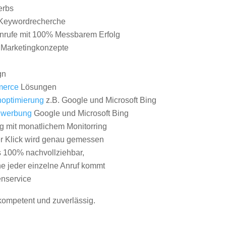
erbs
Keywordrecherche
nrufe mit 100% Messbarem Erfolg
e Marketingkonzepte
gn
erce
Lösungen
optimierung
z.B. Google und Microsoft Bing
nwerbung
Google und Microsoft Bing
g mit monatlichem Monitorring
er Klick wird genau gemessen
s 100% nachvollziehbar,
 jeder einzelne Anruf kommt
nservice
 kompetent und zuverlässig.