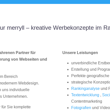
r merryll – kreative Werbekonzepte im R
ahrenen Partner für
Unsere Leistungen
erung von Webseiten und
unverbindliche Erstbe
Erstellung und Progr
Perfekte geografische 
im Bereich
strategische Konzepti
, modernem Webdesign.
Rankinganalyse
und P
uns individuelle
Textentwicklung
,
Soci
hes Unternehmen.
Contentmarketing
 für Sie komplette
Fotografien
und Videos