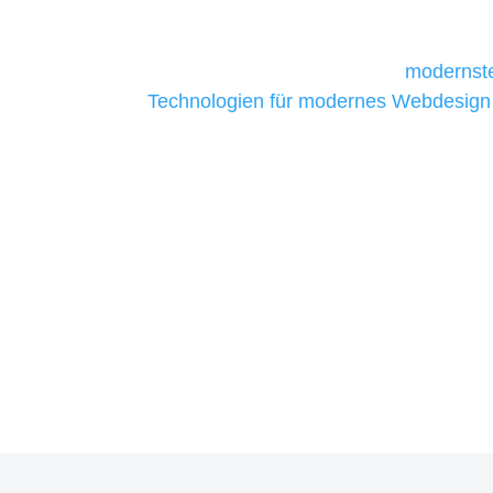
daher Tools und Technologien benötigen,
Unternehmen die kostengünstigsten un
liefern. Daher verwenden wir
modernste
Technologien für modernes Webdesign
allen Webprojekten zufriedenzustellen.
Sie haben Fragen zu Ihrem P
07121 / 9294977
info@merryll.de