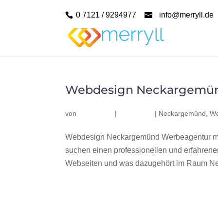
0 7121 / 9294977
info@merryll.de
Webdesign Neckargemü
von
|
|
Neckargemünd
,
We
Webdesign Neckargemünd Werbeagentur me
suchen einen professionellen und erfahren
Webseiten und was dazugehört im Raum Nec