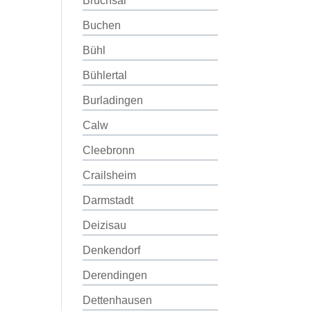
Bruchsal
Buchen
Bühl
Bühlertal
Burladingen
Calw
Cleebronn
Crailsheim
Darmstadt
Deizisau
Denkendorf
Derendingen
Dettenhausen