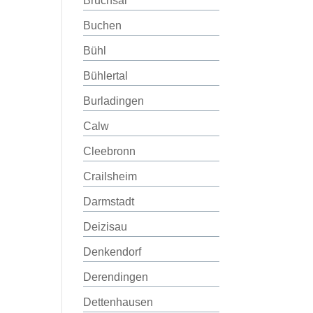
Bruchsal
Buchen
Bühl
Bühlertal
Burladingen
Calw
Cleebronn
Crailsheim
Darmstadt
Deizisau
Denkendorf
Derendingen
Dettenhausen